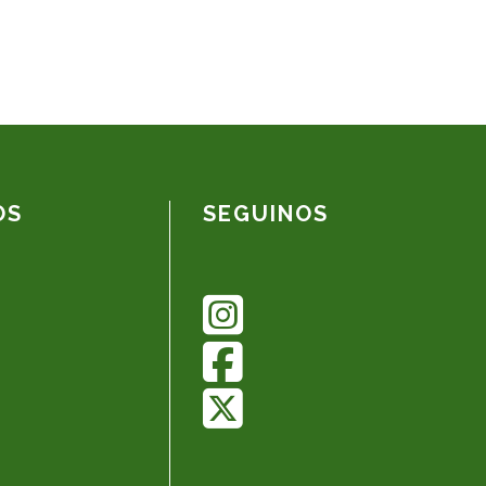
OS
SEGUINOS
🗑
⌞ ⌝
⬇
×