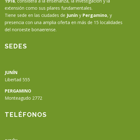
1918
, considera a la enseñanza, la investigación y la
extensión como sus pilares fundamentales.
Tiene sede en las ciudades de
Junín
y
Pergamino
, y
presencia con una amplia oferta en más de 15 localidades
del noroeste bonaerense.
SEDES
JUNÍN
Libertad 555
PERGAMINO
Monteagudo 2772
🗑
⌞ ⌝
⬇
×
TELÉFONOS