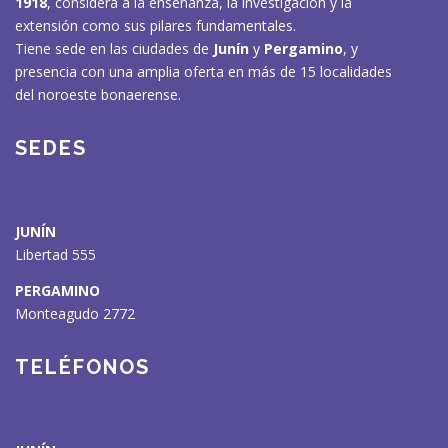
1918
, considera a la enseñanza, la investigación y la
extensión como sus pilares fundamentales.
Tiene sede en las ciudades de
Junín
y
Pergamino
, y
presencia con una amplia oferta en más de 15 localidades
del noroeste bonaerense.
SEDES
JUNÍN
Libertad 555
PERGAMINO
Monteagudo 2772
🗑
⌞ ⌝
⬇
×
TELÉFONOS