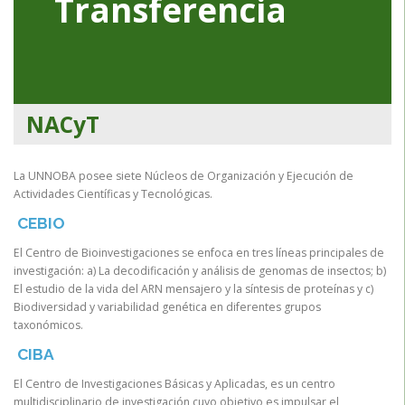
Transferencia
NACyT
La UNNOBA posee siete Núcleos de Organización y Ejecución de
Actividades Científicas y Tecnológicas.
CEBIO
El Centro de Bioinvestigaciones se enfoca en tres líneas principales de
investigación: a) La decodificación y análisis de genomas de insectos; b)
El estudio de la vida del ARN mensajero y la síntesis de proteínas y c)
Biodiversidad y variabilidad genética en diferentes grupos
taxonómicos.
CIBA
El Centro de Investigaciones Básicas y Aplicadas, es un centro
multidisciplinario de investigación cuyo objetivo es impulsar el