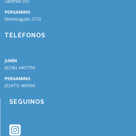
Libertad 555
PERGAMINO
Monteagudo 2772
🗑
⌞ ⌝
⬇
×
TELÉFONOS
JUNÍN
(0236) 4407750
PERGAMINO
(02477) 409500
SEGUINOS