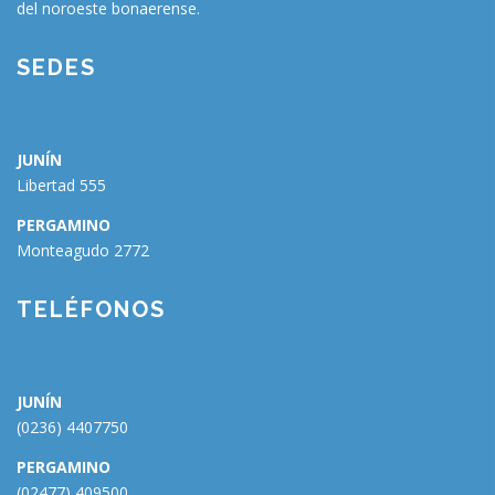
del noroeste bonaerense.
SEDES
JUNÍN
Libertad 555
PERGAMINO
Monteagudo 2772
🗑
⌞ ⌝
⬇
×
TELÉFONOS
JUNÍN
(0236) 4407750
PERGAMINO
(02477) 409500