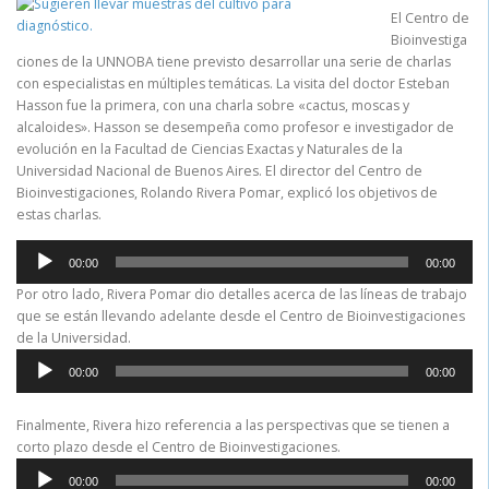
El Centro de
Bioinvestiga
ciones de la UNNOBA tiene previsto desarrollar una serie de charlas
con especialistas en múltiples temáticas. La visita del doctor Esteban
Hasson fue la primera, con una charla sobre «cactus, moscas y
alcaloides». Hasson se desempeña como profesor e investigador de
evolución en la Facultad de Ciencias Exactas y Naturales de la
Universidad Nacional de Buenos Aires. El director del Centro de
Bioinvestigaciones, Rolando Rivera Pomar, explicó los objetivos de
estas charlas.
Reproductor
00:00
00:00
de
audio
Por otro lado, Rivera Pomar dio detalles acerca de las líneas de trabajo
que se están llevando adelante desde el Centro de Bioinvestigaciones
de la Universidad.
R
00:00
00:00
e
p
r
Finalmente, Rivera hizo referencia a las perspectivas que se tienen a
o
corto plazo desde el Centro de Bioinvestigaciones.
d
R
00:00
00:00