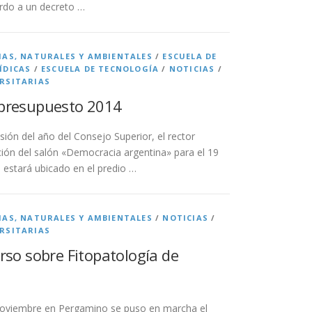
do a un decreto …
IAS, NATURALES Y AMBIENTALES
/
ESCUELA DE
ÍDICAS
/
ESCUELA DE TECNOLOGÍA
/
NOTICIAS
/
RSITARIAS
 presupuesto 2014
sión del año del Consejo Superior, el rector
ción del salón «Democracia argentina» para el 19
l estará ubicado en el predio …
IAS, NATURALES Y AMBIENTALES
/
NOTICIAS
/
RSITARIAS
urso sobre Fitopatología de
 noviembre en Pergamino se puso en marcha el