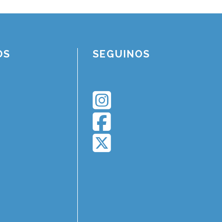
OS
SEGUINOS
🗑
⌞ ⌝
⬇
×